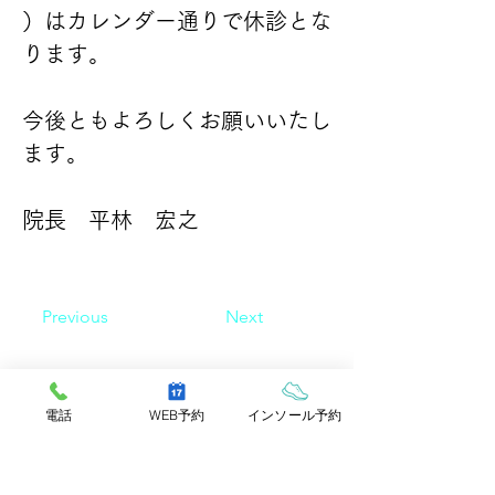
）はカレンダー通りで休診とな
ります。
今後ともよろしくお願いいたし
ます。
院長　平林　宏之
Previous
Next
みらいの丘
整形外科クリニック
電話
WEB予約
インソール予約
TEL
050-8886-1700
​ FAX
0297-34-0199