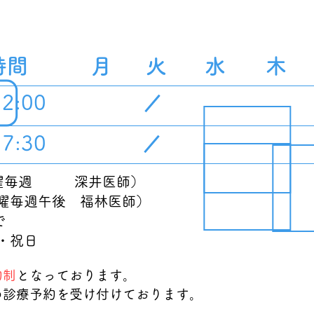
付時間 月 火 水 木
12:00
17:30
水曜毎週 深井医師）
毎週午後
福林医師）
0まで
・祝日
約制
となっております。
の診療予約を受け付けております。