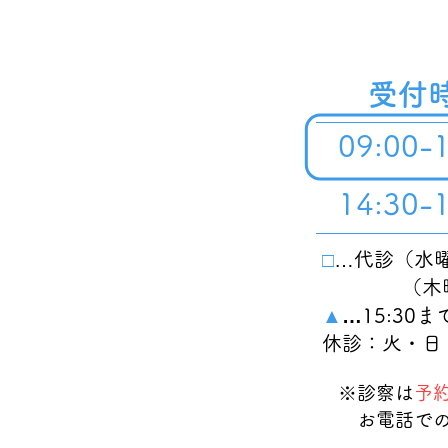
受
09:00-
14:30-
□
…代診（
（木曜
▲
…
15:3
休診：火・日
※診察は
予
​ お電話で