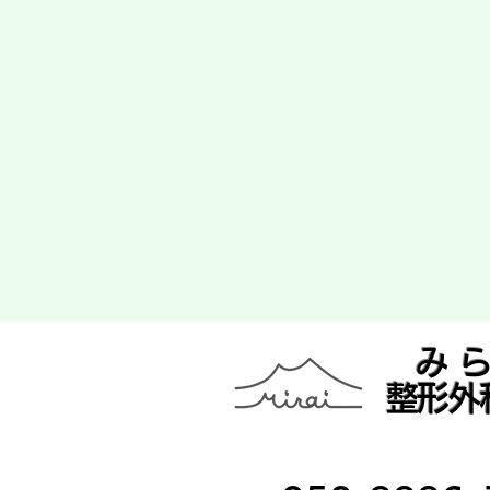
み
整形外