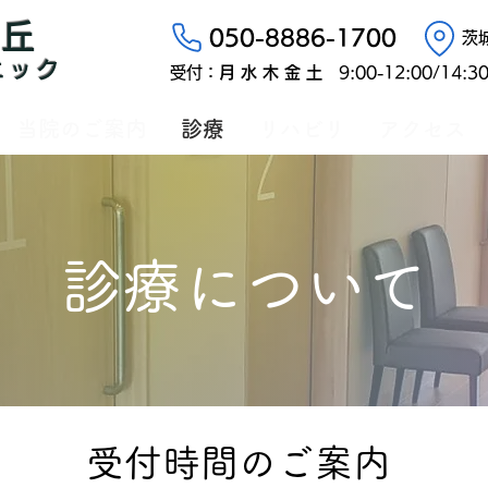
の丘
050-8886-1700
​
ニック
​受付：
月 水 木 金 土
9:00-12:00/14:
当院のご案内
診療
リハビリ
アクセス
​診療について
​受付時間のご案内