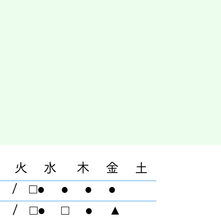
 火 水 木 金 土
 / □● ● ● ●
 / □● □ ● ▲