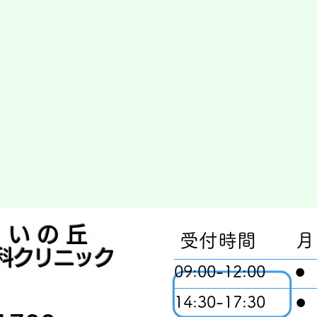
らいの丘
受付時間 月
科クリニック
●
09:00-12
:00
●
14:30-17:3
0