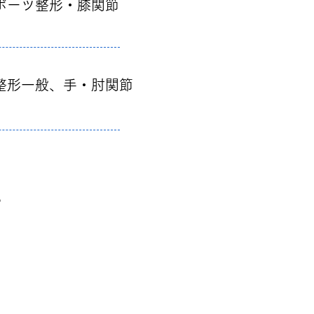
ーツ整形・膝関節
般、手・肘関節
。