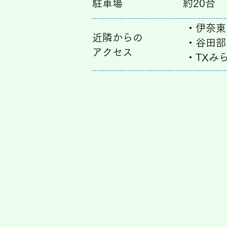
​駐車場
​約20台
​・伊奈
近隣からの
・谷田部
アクセス
・TXみ