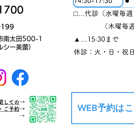
14:30-17:3
0
1700
□…代診（水曜毎週
（木曜毎週午
0199
南太田500-1
▲…15:30まで
ルシー美蕾）
休診：火・日・祝
関しての
→
WEB予約は
・ご予約
→
から →