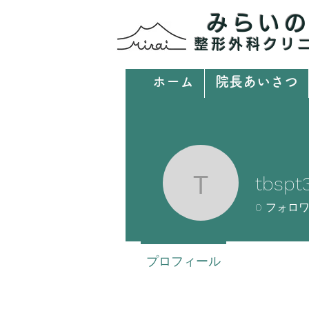
みらい
整形外科クリ
ホーム
院長あいさつ
tbspt
tbspt326
0
フォロ
プロフィール