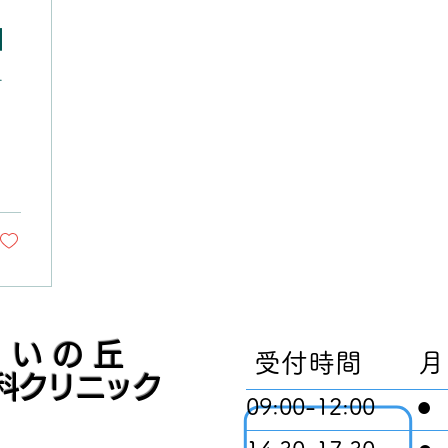
】
か
！
らいの丘
受付時間 月
科クリニック
●
09:00-12
:00
●