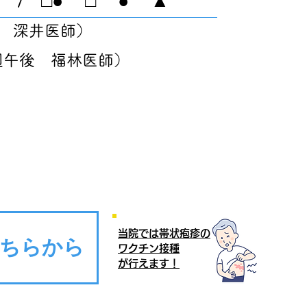
 深井医師）
後 福林医師）
日
当院では帯状疱疹の
こちらから
ワクチン接種
が行えます！