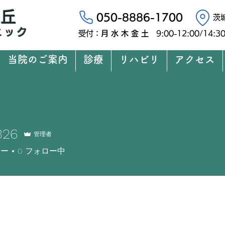
の丘
050-8886-1700
​
ニック
​受付：
月 水 木 金 土
9:00-12:00/14:
当院のご案内
診療
リハビリ
アクセス
326
管理者
ワー
0
フォロー中