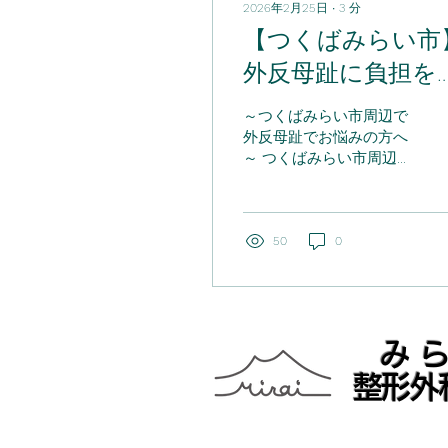
2026年2月25日
∙
3
分
【つくばみらい市
外反母趾に負担を
ける要因について
～つくばみらい市周辺で
～歩きとの関連～
外反母趾でお悩みの方へ
～ つくばみらい市周辺で
「外反母趾が気になる」
「歩くと外反母趾が痛
い」と感じている方はい
ませんか？ 外反母趾は親
50
0
指だけが原因とは限ら
ず、歩き方や足の土踏ま
ずの機能が影響している
場合があります。 この記
事では、つくばみらい市
み
周辺で外反母趾でお悩み
整形外
の方へ向けて、原因や対
策を解説します。 外反母
趾とは？ 外反母趾とは、