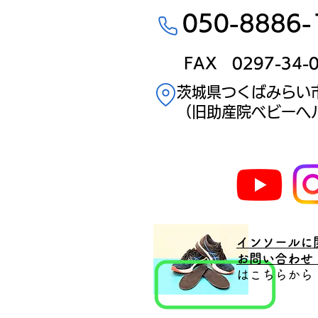
足の親指が小指側へ傾
き、付け根の関節が内側
050-8886-
に突出する状態を指しま
す。 つくばみらい市周辺
でも ・長時間歩くと親指
FAX 0297-34-
が痛い ・靴に当たる ・
​茨城県つくばみらい市
親指の付け根が赤くなる
といったお悩みでご相談
​（旧助産院ベビーヘ
を受けることがありま
す。 外反母趾の主な原因
外反母趾の要因は単に親
指の問題ではありませ
ん。 ■足のアーチの低下
■親指に負担のかかる歩
き方 ■合わない靴 〇足の
アーチの低下 足の裏には
「土踏まず」というアー
インソールに
チがあります。アーチが
​お問い合わせ
低下すると、歩くたびに
はこちら
足が内側に傾きやすくな
り、親指に負担がかかり
ます。